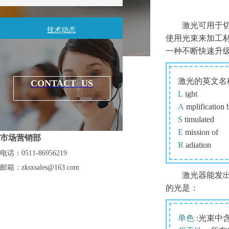
激光可
用于
技术动态
使用光束来加工
一种不断快速升
知识百科
激光的英文名称
CONTACT US
L
i
A
mplificat
S
timulated
E
mission of
市场营销部
R
adiation
电话：0511-86956219
邮箱：
zksxsales@163.com
激光器能发
的光是：
单色
:光束中