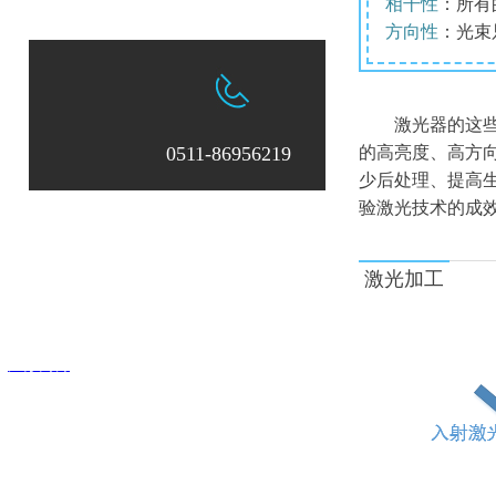
相干性
：所有
方向性
：光束
激光器的这
0511-86956219
的高亮度、高方
少后处理、提高
验激光技术的成
：0511-86956219
邮箱：
zksxsales@163.com
激光加工
中科四象激光科技有限公司
：
江苏网博